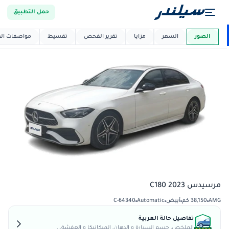
حمل التطبيق
العربية دي
ماركت
الصور
السعر
مزايا
تقرير الفحص
تقسيط
مواصفات العر
مرسيدس C180 2023
AMG
38,150 كم
أبيض
Automatic
C-64340
تفاصيل حالة العربية
الملخص, جسم السيارة و الدهان, الميكانيكا و العفشة...