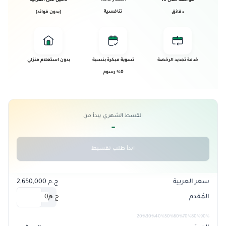
موافقة خلال 10
تأمين على العربية
تنافسية
دقائق
(بدون فوائد)
خدمة تجديد الرخصة
تسوية مبكرة بنسبة
بدون استعلام منزلي
0% رسوم
القسط الشهري يبدأ من
-
ابدأ طلب تقسيط
سعر العربية
ج.م 2,650,000
المُقدم
ج.م
0
%
20%
30%
40%
50%
60%
70%
80%
90%