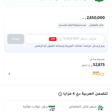
2,650,000
ج.م
قابل للتفاوض
غير مشمولة العقد المسجل
عرض سعر "5,000,000" ج.م
ارسال
جديد
يتم إرسال عرضك لمالك العربية ويمكنه القبول أو الرفض
تقسيط يبدأ من
52,875
ج.م
/ شهر
تتضمن العربية دي 4 مزايا
سعر قابل للتفاوض
بدون حوادث مؤثرة