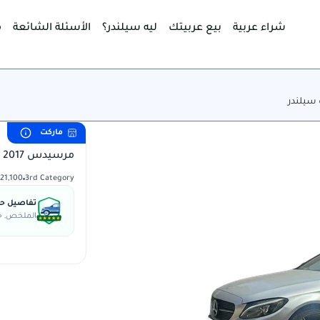
شراء عربية
بيع عربيتك
ليه سيلندر؟
الأسئلة الشائعة
م
 سيلندر
ماركت
مرسيدس C180 2017
3rd Category
121,100 ك
تفاصيل حال
الملخص, جس