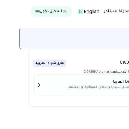
English
دونة سيلندر
تسجيل دخول
جارى شراء العربيه
م
سيلفر
Automatic
C-64289
ة العربية
م السيارة و الدهان, الميكانيكا و العفشة...