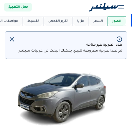
حمل التطبيق
العربية دي
ماركت
الصور
السعر
مزايا
تقرير الفحص
تقسيط
مواصفات العر
هذه العربية غير متاحة
لم تعد العربية معروضة للبيع. يمكنك البحث في عربيات سيلندر.