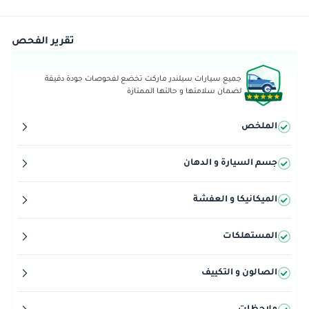
تقرير الفحص
جميع سيارات سيلندر ماركت تخضع لفحوصات جودة دقيقة
لضمان سلامتها و حالتها الممتازة
الملخص
جسم السيارة و الدهان
الميكانيكا و العفشة
المستهلكات
الصالون و التكييف