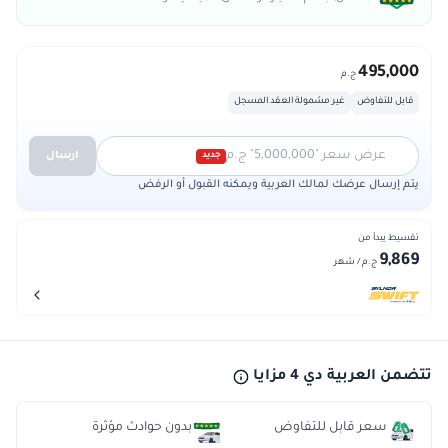
495,000
ج.م
قابل للتفاوض
غير مشمولة العقد المسجل
عرض سعر "5,000,000" ج.م
ارسال
جديد
يتم إرسال عرضك لمالك العربية ويمكنه القبول أو الرفض
تقسيط يبدأ من
9,869
ج.م
/ شهر
تتضمن العربية دي 4 مزايا
سعر قابل للتفاوض
بدون حوادث مؤثرة