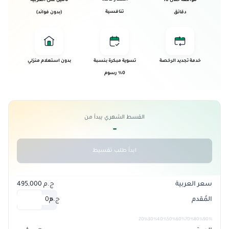
موافقة خلال 10
تأمين على العربية
تنافسية
دقائق
(بدون فوائد)
خدمة تجديد الرخصة
تسوية مبكرة بنسبة
بدون استعلام منزلي
0% رسوم
القسط الشهري يبدأ من
-
ابدأ طلب تقسيط
سعر العربية
ج.م 495,000
المُقدم
ج.م
0
%
20%
30%
40%
50%
60%
70%
80%
90%