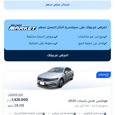
ارسال عرض سعر
اعرض عربيتك على سيلندر و اختار احسن سعر.
بيع من غير مكالمات
عروض أسعار مختلفة
امان في عملية البيع
سهولة نقل الملكية
اعرض عربيتك
ماركت
قابل للتفاوض
1,420,000
ج.م
فولكس فاجن باسات 2020
28,318
/
1st Category
•
126 ألف كم
شهر
•
•
•
سعر قابل للتفاوض
مفحوصة من سيلندر
نضمن قانونية ملكية العربية
بدون