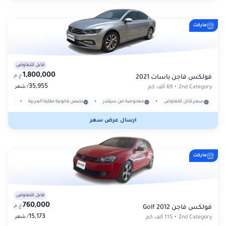
ماركت
قابل للتفاوض
1,800,000
ج.م
فولكس فاجن باسات 2021
35,955
/
2nd Category
•
69 ألف كم
شهر
•
•
•
سعر قابل للتفاوض
مفحوصة من سيلندر
نضمن قانونية ملكية العربية
بدون
ارسال عرض سعر
ماركت
قابل للتفاوض
760,000
ج.م
فولكس فاجن Golf 2012
15,173
/
2nd Category
•
115 ألف كم
شهر