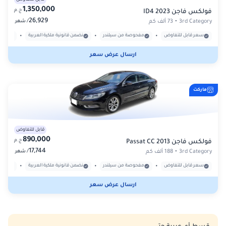
1,350,000
ج.م
فولكس فاجن ID4 2023
26,929
/
3rd Category
•
73 ألف كم
شهر
•
•
•
سعر قابل للتفاوض
مفحوصة من سيلندر
نضمن قانونية ملكية العربية
بدون
ارسال عرض سعر
ماركت
قابل للتفاوض
890,000
ج.م
فولكس فاجن Passat CC 2013
17,744
/
3rd Category
•
188 ألف كم
شهر
•
•
•
سعر قابل للتفاوض
مفحوصة من سيلندر
نضمن قانونية ملكية العربية
بدون
ارسال عرض سعر