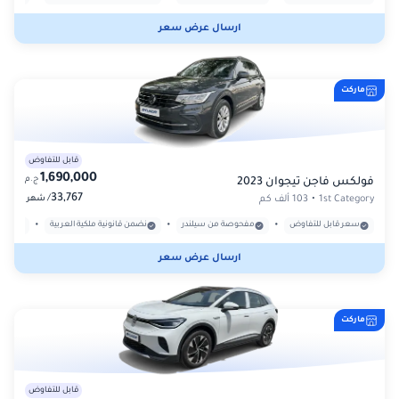
ارسال عرض سعر
ماركت
قابل للتفاوض
1,690,000
ج.م
فولكس فاجن تيجوان 2023
33,767
/
1st Category
•
103 ألف كم
شهر
•
•
•
سعر قابل للتفاوض
مفحوصة من سيلندر
نضمن قانونية ملكية العربية
بدون
ارسال عرض سعر
ماركت
قابل للتفاوض