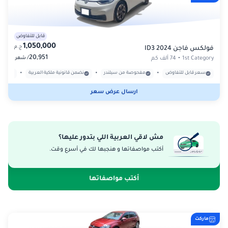
قابل للتفاوض
1,050,000
ج.م
فولكس فاجن ID3 2024
20,951
/
1st Category
•
74 ألف كم
شهر
•
•
•
سعر قابل للتفاوض
مفحوصة من سيلندر
نضمن قانونية ملكية العربية
بدون
ارسال عرض سعر
مش لاقي العربية اللي بتدور عليها؟
أكتب مواصفاتها و هنجبها لك في أسرع وقت.
أكتب مواصفاتها
ماركت