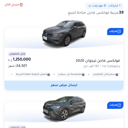
مسح الكل
1
ماركات
-
8
موديلات
39
عربية فولكس فاجن متاحة للبيع
ماركت
قابل للتفاوض
1,250,000
ج.م
فولكس فاجن تيجوان 2020
24,921
/
1st Category
•
191 ألف كم
شهر
•
•
•
سعر قابل للتفاوض
مفحوصة من سيلندر
نضمن قانونية ملكية العربية
بدون
ارسال عرض سعر
ماركت
قابل للتفاوض