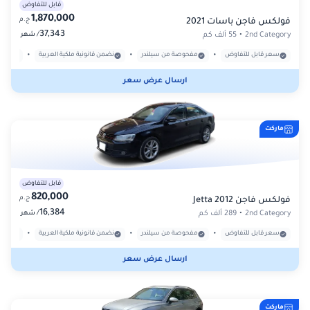
قابل للتفاوض
1,870,000
ج.م
فولكس فاجن باسات 2021
37,343
/
2nd Category
•
55 ألف كم
شهر
•
•
•
سعر قابل للتفاوض
مفحوصة من سيلندر
نضمن قانونية ملكية العربية
بدون
ارسال عرض سعر
ماركت
قابل للتفاوض
820,000
ج.م
فولكس فاجن Jetta 2012
16,384
/
2nd Category
•
289 ألف كم
شهر
•
•
•
سعر قابل للتفاوض
مفحوصة من سيلندر
نضمن قانونية ملكية العربية
بدون
ارسال عرض سعر
ماركت