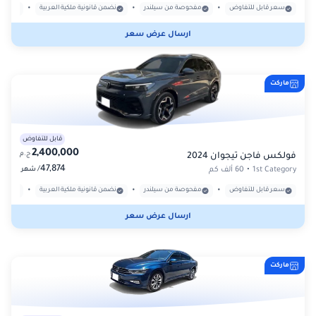
•
•
•
سعر قابل للتفاوض
مفحوصة من سيلندر
نضمن قانونية ملكية العربية
بدون
ارسال عرض سعر
ماركت
قابل للتفاوض
2,400,000
ج.م
فولكس فاجن تيجوان 2024
47,874
/
1st Category
•
60 ألف كم
شهر
•
•
•
سعر قابل للتفاوض
مفحوصة من سيلندر
نضمن قانونية ملكية العربية
بدون
ارسال عرض سعر
ماركت