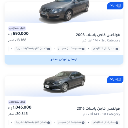
ماركت
قابل للتفاوض
690,000
ج.م
فولكس فاجن باسات 2008
13,768
/
3rd Category
•
174 ألف كم
شهر
•
•
•
سعر قابل للتفاوض
مفحوصة من سيلندر
نضمن قانونية ملكية العربية
بدون
ارسال عرض سعر
ماركت
قابل للتفاوض
1,045,000
ج.م
فولكس فاجن باسات 2016
20,845
/
1st Category
•
143 ألف كم
شهر
•
•
•
سعر قابل للتفاوض
مفحوصة من سيلندر
نضمن قانونية ملكية العربية
بدون