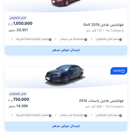
قابل للتفاوض
1,050,000
ج.م
فولكس فاجن Golf 2019
20,951
/
1st Category
•
137 ألف كم
شهر
•
•
•
سعر قابل للتفاوض
مفحوصة من سيلندر
نضمن قانونية ملكية العربية
بدون
ارسال عرض سعر
ماركت
قابل للتفاوض
750,000
ج.م
فولكس فاجن باسات 2014
14,998
/
1st Category
•
260 ألف كم
شهر
•
•
•
سعر قابل للتفاوض
مفحوصة من سيلندر
نضمن قانونية ملكية العربية
بدون
ارسال عرض سعر