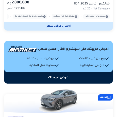
2,000,000
ج.م
فولكس فاجن ID4 2025
39,906
/
1st Category
•
26 كم
شهر
•
•
•
سعر قابل للتفاوض
مفحوصة من سيلندر
نضمن قانونية ملكية العربية
بدون
ارسال عرض سعر
اعرض عربيتك على سيلندر و اختار احسن سعر.
بيع من غير مكالمات
عروض أسعار مختلفة
امان في عملية البيع
سهولة نقل الملكية
اعرض عربيتك
ماركت