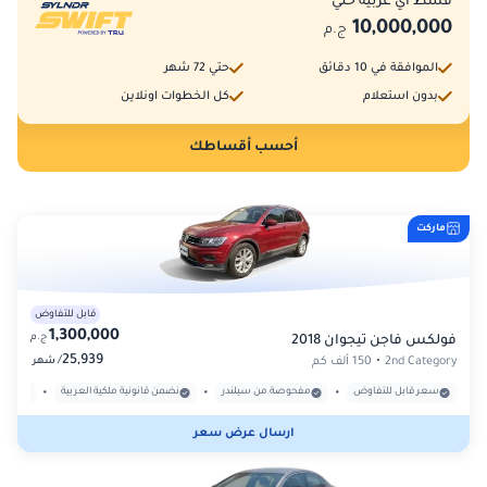
قسط أي عربية حتي
10,000,000
ج.م
الموافقة في 10 دقائق
حتي 72 شهر
بدون استعلام
كل الخطوات اونلاين
أحسب أقساطك
ماركت
قابل للتفاوض
1,300,000
ج.م
فولكس فاجن تيجوان 2018
25,939
/
2nd Category
•
150 ألف كم
شهر
•
•
•
سعر قابل للتفاوض
مفحوصة من سيلندر
نضمن قانونية ملكية العربية
بدون
ارسال عرض سعر